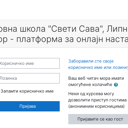
вна школа "Свети Сава", Лип
р - платформа за онлајн наст
орисничко име
Заборавили сте своје
корисничко име или лозинк
озинка
Ваш веб читач мора имати
омогућене колачиће
Запамти корисничко име
Неки од курсева могу
дозволити приступ гостима
Пријава
(анонимним корисницима)
Пријавите се као гост