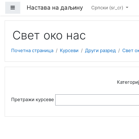
Иди на главни садржај
Настава на даљину
Бочни панел
Српски ‎(sr_cr)‎
Свет око нас
Почетна страница
Курсеви
Други разред
Свет о
Категориј
Претражи курсеве