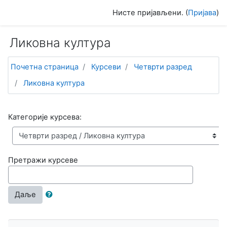
Иди на главни садржај
Нисте пријављени. (
Пријава
)
Ликовна култура
Почетна страница
Курсеви
Четврти разред
Ликовна култура
Категорије курсева:
Претражи курсеве
Даље
Прескочи Навигација