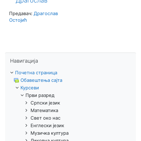
Драгослав
Предавач:
Драгослав
Остојић
Прескочи Навигација
Навигација
Почетна страница
Обавештења сајта
Курсеви
Први разред
Српски језик
Математика
Свет око нас
Енглески језик
Музичка култура
Ликовна култура