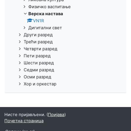
Физичко васпитање
Верска настава
VN1R
Дигитални свет
Други разред
Трећи разред
Четврти разред
Пети разред
Шести разред
Седми разред
Осми разред
Хор и оркестар
Нисте пријављени. (
Пријава
)
Почетна страница