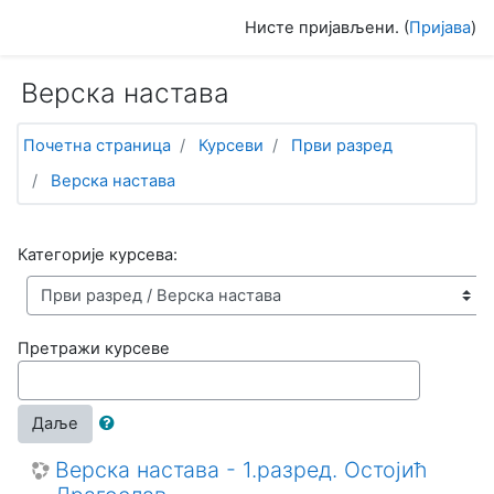
Иди на главни садржај
Нисте пријављени. (
Пријава
)
Верска настава
Почетна страница
Курсеви
Први разред
Верска настава
Категорије курсева:
Претражи курсеве
Даље
Верска настава - 1.разред. Остојић