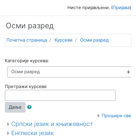
Иди на главни садржај
Нисте пријављени. (
Пријава
)
Осми разред
Почетна страница
Курсеви
Осми разред
Категорије курсева:
Претражи курсеве
Даље
Прошири све
Српски језик и књижевност
Енглески језик