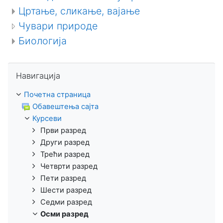
Цртање, сликање, вајање
Чувари природе
Биологија
Прескочи Навигација
Навигација
Почетна страница
Обавештења сајта
Курсеви
Први разред
Други разред
Трећи разред
Четврти разред
Пети разред
Шести разред
Седми разред
Осми разред